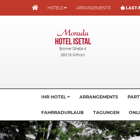
Direkt
HOTELS
ARRANGEMENTS
LAST-
zum
Inhalt
Bromer Straße 4
38518 Gifhorn
IHR HOTEL
ARRANGEMENTS
PART
FAHRRADURLAUB
TAGUNGEN
ONLI