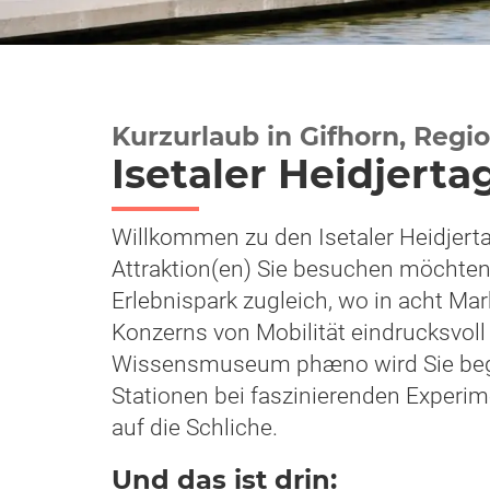
Kurzurlaub in Gifhorn, Reg
Isetaler Heidjerta
Willkommen zu den Isetaler Heidjerta
Attraktion(en) Sie besuchen möchte
Erlebnispark zugleich, wo in acht Ma
Konzerns von Mobilität eindrucksvoll 
Wissensmuseum phæno wird Sie beg
Stationen bei faszinierenden Exper
auf die Schliche.
Und das ist drin: