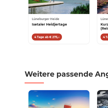
Lüneburger Heide
Lüne
Isetaler Heidjertage
Kur
(Rei
18.1
4 Tage ab € 275,–
4 T
Weitere passende Ang