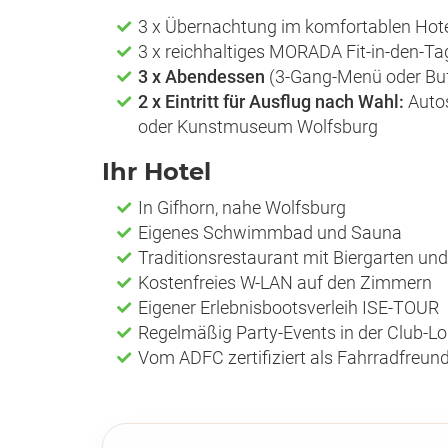
3 x Übernachtung im komfortablen Ho
3 x reichhaltiges MORADA Fit-in-den-Ta
3 x Abendessen
(3-Gang-Menü oder Buf
2 x Eintritt für Ausflug nach Wahl:
Auto
oder Kunstmuseum Wolfsburg
Ihr Hotel
In Gifhorn, nahe Wolfsburg
Eigenes Schwimmbad und Sauna
Traditionsrestaurant mit Biergarten u
Kostenfreies W-LAN auf den Zimmern
Eigener Erlebnisbootsverleih ISE-TOUR
Regelmäßig Party-Events in der Club-L
Vom ADFC zertifiziert als Fahrradfreund