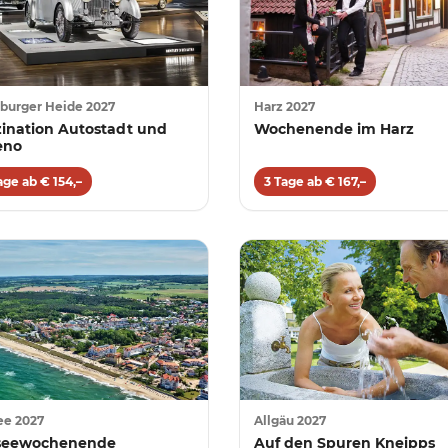
burger Heide 2027
Harz 2027
zination Autostadt und
Wochenende im Harz
æno
age ab € 154,–
3 Tage ab € 167,–
ee 2027
Allgäu 2027
seewochenende
Auf den Spuren Kneipps