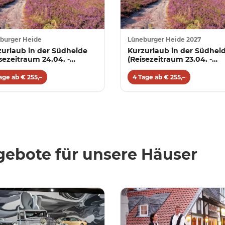
burger Heide
Lüneburger Heide 2027
zurlaub in der Südheide
Kurzurlaub in der Südhei
sezeitraum 24.04. -
(Reisezeitraum 23.04. -
0.2026)
18.10.2027)
age ab € 255,–
4 Tage ab € 255,–
ebote für unsere Häuser