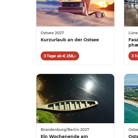
Ostsee 2027
Lüne
Kurzurlaub an der Ostsee
Fas
ph
3 Tage ab € 258,–
3 T
Brandenburg/Berlin 2027
Osts
Ein Wochenende am
Ost